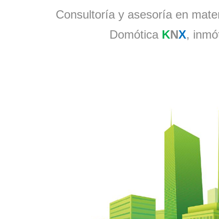
Consultoría y asesoría en materi
Domótica
K
N
X
, inmó