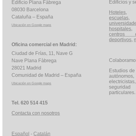
Edificios y s
Edificio Plana Fàbrega
08030 Barcelona
Hoteles
Cataluña – España
escuelas
universidad
Ubicación en Google maps
hospitales
,
centros c
deportivos
,
Oficina comercial en Madrid:
Ciudad de Frías, 11, Nave G
Colaboramo
Nave Plana Fàbrega
28021 Madrid
Estudios de 
Comunidad de Madrid – España
autónom
electricista
Ubicación en Google maps
segurida
particulares.
Tel. 620 514 415
Contacta con nosotros
Español
-
Catalán