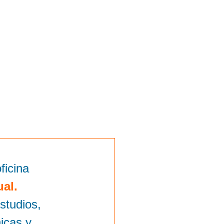
ficina
ual.
studios,
icas y