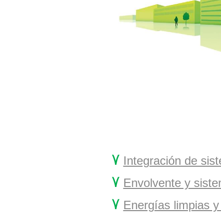
۷
Integración de sis
۷
Envolvente y siste
۷
Energías limpias y