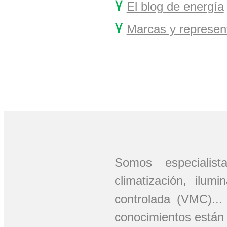
۷
El blog de energía
۷
Marcas y represen
Somos especiali
climatización, ilum
controlada (VMC)..
conocimientos están 