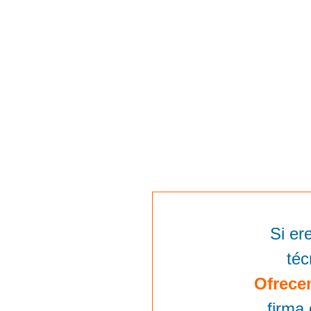
Si er
téc
Ofrece
firma