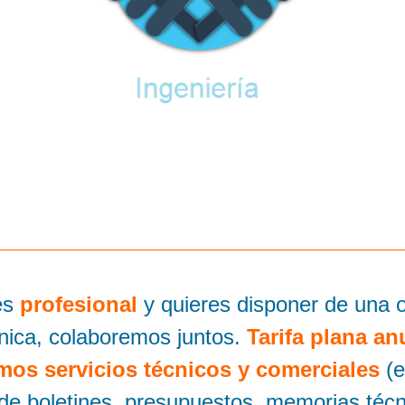
es
profesional
y quieres disponer de una o
nica, colaboremos juntos.
Tarifa plana an
mos servicios técnicos y comerciales
(e
 de boletines, presupuestos, memorias técn