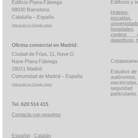
Edificios y s
Edificio Plana Fàbrega
08030 Barcelona
Hoteles
Cataluña – España
escuelas
universidad
Ubicación en Google maps
hospitales
,
centros c
deportivos
,
Oficina comercial en Madrid:
Ciudad de Frías, 11, Nave G
Colaboramo
Nave Plana Fàbrega
28021 Madrid
Estudios de 
Comunidad de Madrid – España
autónom
electricista
Ubicación en Google maps
segurida
particulares.
Tel. 620 514 415
Contacta con nosotros
Español
-
Catalán