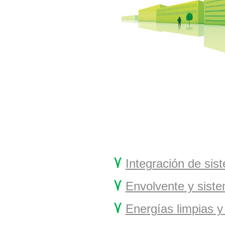
۷
Integración de sis
۷
Envolvente y siste
۷
Energías limpias y