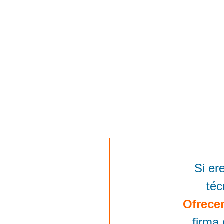
Si er
téc
Ofrece
firma