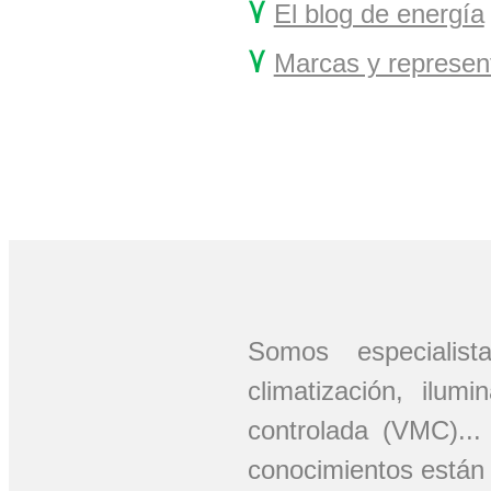
۷
El blog de energía
۷
Marcas y represen
Somos especiali
climatización, ilum
controlada (VMC)..
conocimientos están 