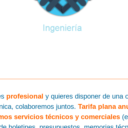
es
profesional
y quieres disponer de una o
nica, colaboremos juntos.
Tarifa plana an
mos servicios técnicos y comerciales
(e
 de boletines, presupuestos, memorias técn