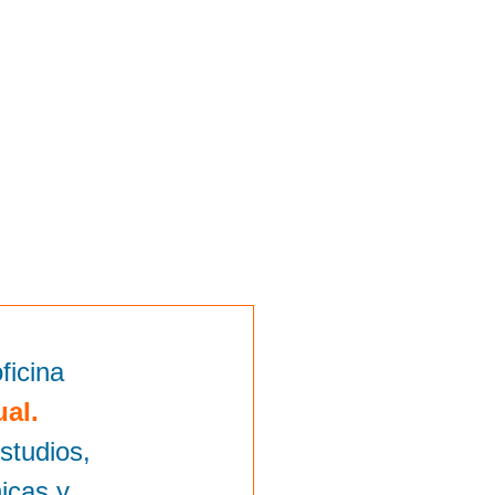
ficina
ual.
studios,
icas y