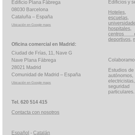
Edificios y s
Edificio Plana Fàbrega
08030 Barcelona
Hoteles
Cataluña – España
escuelas
universidad
Ubicación en Google maps
hospitales
,
centros c
deportivos
,
Oficina comercial en Madrid:
Ciudad de Frías, 11, Nave G
Colaboramo
Nave Plana Fàbrega
28021 Madrid
Estudios de 
Comunidad de Madrid – España
autónom
electricista
Ubicación en Google maps
segurida
particulares.
Tel. 620 514 415
Contacta con nosotros
Español
-
Catalán