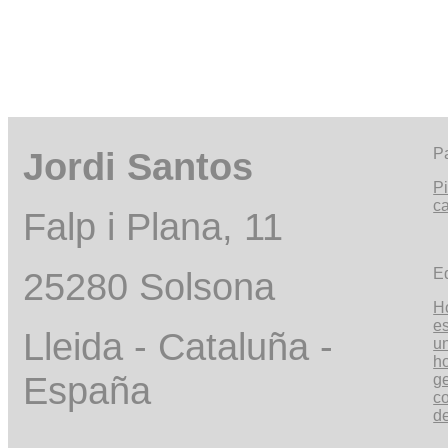
Jordi Santos
P
P
c
Falp i Plana, 11
25280 Solsona
Ed
H
e
Lleida - Cataluña -
u
ho
España
ge
c
de