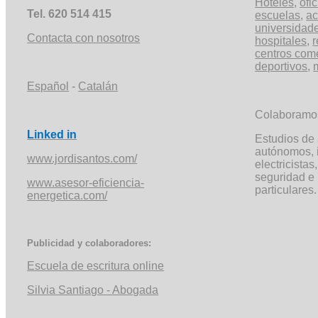
Hoteles
,
ofi
Tel. 620 514 415
escuelas
,
a
universidad
Contacta con nosotros
hospitales
,
r
centros com
deportivos
,
Español
-
Catalán
Colaboramo
Linked
in
Estudios de 
autónomos, 
www.jordisantos.com/
electricista
seguridad e 
www.asesor-eficiencia-
particulares.
energetica.com/
Publicidad y colaboradores:
Escuela de escritura online
Silvia Santiago -
Abogada